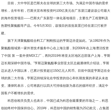
目前，大中华区是巴斯夫在全球的第三大市场。为满足中国市场的需求
增长，去年年初，巴斯夫宣布将投资约100亿美元在广东湛江建设该公司最大
的海外投资项目——巴斯夫广东新型一体化基地项目，主要生产工程塑料及
热塑性聚氨酯等产品。今年5月30日，该项目的首批装置已经在湛江打桩开
建。
旗下天津聚氨酯组合料工厂刚刚投运的亨斯迈亦是如此。“从1992年作为
聚氨酯领域第一家外资技术服务中心在上海注册，到2006年在上海漕泾投资
了中国 第 一套外资MDI工厂，再到2019年将亚太区地区总部落户上海，亨斯
迈长期深耕中国市场。”亨斯迈聚氨酯事业部亚太区总裁潘律民介绍说，亨斯
迈从进入中国以来，已累计投资超过150亿元人民币。目前中国是亨斯迈在全
球的第二大市场，亨斯迈持续深化在华投资的信心和长期发展的承诺从未改
变。潘律民表示，公司将践行以四大可持续创新为基石的循环经济，满足中
国客户不断增长的需求。
科思创相关负责人也表示，中国已成为科思创最重要的市场之一，科思
创始终对中国保持信心。2019年，科思创中国的销售额为25亿欧元，占集团