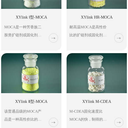
XYlink Ⅰ型-MOCA
XYlink HR-MOCA
MOCA是一种芳香族二
耐高温MOCA是高性价
胺类扩链剂或固化剂，
比的扩链剂或固化剂，
主要用于制造浇注型聚
以MOCA作扩链剂/固化
氨酯弹性体如滑板轮、
剂的聚氨酯弹性体被广
砻谷胶辊、刮片等，以
泛应用于机械、建筑、
MOCA为固化剂制造的
交通运输（车/船/飞机/
聚氨酯弹性体广泛应用
铁路/桥梁等）、采矿工
于机械、建筑、汽车、
业、电子电器密封和绝
飞机制造、采矿工业和
缘（元器件包封/胶/部
体育设施制造等领域
件/柔性电路板等）、体
XYlink Ⅱ型-MOCA
XYlink M-CDEA
中。
育设施等领域。该耐高
该普通品级的MOCA产
M-CDEA固化速度比
温品级的MOCA主要适
品是一种高性价比的芳
MOCA的快，制得的浇
用于浅色的浇注型PU弹
香族二胺扩链剂，主要
注型聚氨酯弹性体的硬