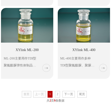
性体制品，如滑板轮、
用作浇注型聚氨酯弹性
度、撕裂强度、耐热
各类胶辊、模具内衬、
体及铺装材料、防水涂
性、动态内生热等性能
旋流器、传动带、联轴
料、胶黏剂等弹性材料
都比MOCA扩链的好
器、筛网、密封制品
的扩链剂或固化剂，这
等。
些聚氨酯材料具有优良
的性能，被广泛应用于
机械、建筑、交通运输
XYlink ML-200
XYlink ML-400
（车/船/飞机/铁路/公路/
ML-200主要用作TDI型
ML-400主要用作多种
桥梁）、采矿工业、电
聚氨酯脲弹性体制品的
TDI型聚氨酯脲、聚脲弹
子电器和体育设施等领
扩链剂/固化剂，特别是
性体的喷涂工艺，也可
域。具体应用包括：滑
在浇注弹性体的制备中
和其他慢扩链剂混合用
板轮、各类胶辊、模具
有着广泛的使用，还可
于浇注弹性体的扩链剂/
内衬、旋流器、传动
以用于聚氨酯涂料、胶
固化剂，制备的聚氨酯
首页
上一页
1
2
下一页
尾页
带、联轴器、筛网、密
黏剂、微孔弹性体、喷
弹性体具有优良的性
共
2
页
9
条数据
封制品等浇注型PU制
涂聚脲材料等。
能。 XYlink ML-400还
品；PU塑胶地板和体育