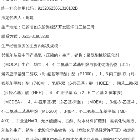
统一社会信用代码：91320623661310102B
法定代表人：周建
生产地址：江苏省如东沿海经济开发区洋口三路三号
联系方式：0513-81903280
生产经营服务的主要内容及规模：
邻氯苯胺及中间产品氢（压缩的）生产、销售：聚氨酯橡胶硫化剂
（MOCA）生产、销售；4、4’-二氨基二苯基甲烷与氯化钠络合物（311）、
聚四亚甲基醚二醇双（对-氨基苯甲酸）酯（P1000）、1，3-丙二醇-双（对-
氨基苯甲酸）酯（740M）、氢醌-双（β-羟乙基）醚（HQEE）、间苯二酚-双
（β-羟乙基）醚（HER）、4、4’-亚甲基-双（2，6-二乙基-3-氯苯胺）
（MCDEA）、4、4’-亚甲基-双（2-乙基-苯胺）（MOEA）、3-氯-3’-乙基-4，
4’-二氨基二苯基甲烷（ML-200）、3-氯-4，4’-二氨基二苯基甲烷（ML-
400）、工业盐NaCl、无水硫酸纳、乙醇、防水材料扩链剂、氢氧化钠溶液、
苯胺的生产、销售；危险化学品销售（按《危险化学品经营许可证》核定的
范围经营）。自营和代理各类商品及技术的进出口业务（国家限定公司经营