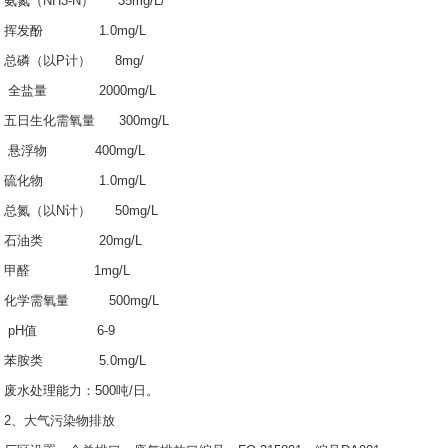
氨氮（NH3-N） 35mg/L/
挥发酚 1.0mg/L
总磷（以P计） 8mg/
全盐量 2000mg/L
五日生化需氧量 300mg/L
悬浮物 400mg/L
硫化物 1.0mg/L
总氮（以N计） 50mg/L
石油类 20mg/L
甲醛 1mg/L
化学需氧量 500mg/L
pH值 6-9
苯胺类 5.0mg/L
废水处理能力：500吨/日。
2、大气污染物排放