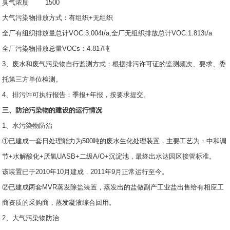
臭气浓度 1500
大气污染物排放方式：有组织+无组织
全厂有组织排放量总计VOC:3.004t/a,全厂无组织排放总计VOC:1.813t/a
全厂污染物排放总量VOCs：4.817吨
3、废水和废气污染物自行监测方式：根据排污许可证的监测频次、要求、委
托第三方单位检测。
4、排污许可执行报告：季报+年报，按要求提交。
三、防治污染物的建设的运行情况
1、水污染物防治
①已建成一套日处理能力为500吨的废水生化处理装置，主要工艺为：中和调
节+水解酸化+厌氧UASB+二级A/O+沉淀池，最终出水达园区接管标准。
该装置已于2010年10月建成，2011年9月正常运行至今。
②已建成两套MVR蒸发除盐装置，蒸发出的盐做副产工业盐出售给有相应工
商资质的采购商，蒸发凝液综合回用。
2、大气污染物防治