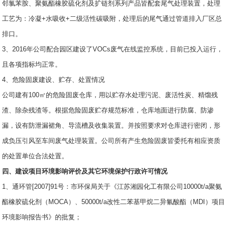
邻氯苯胺、聚氨酯橡胶硫化剂及扩链剂系列产品皆配套尾气处理装置，处理
工艺为：冷凝+水吸收+二级活性碳吸附，处理后的尾气通过管道排入厂区总
排口。
3、2016年公司配合园区建设了VOCs废气在线监控系统，目前已投入运行，
且各项指标均正常。
4、危险固废建设、贮存、处置情况
公司建有100㎡的危险固废仓库，用以贮存水处理污泥、废活性炭、精馏残
渣、除杂残渣等。根据危险固废贮存规范标准，仓库地面进行防腐、防渗
漏，设有防泄漏裙角、导流槽及收集装置。并按照要求对仓库进行密闭，形
成负压引风至车间废气处理装置。公司所有产生危险固废皆委托有相应资质
的处置单位合法处置。
四、建设项目环境影响评价及其它环境保护行政许可情况
1、通环管[2007]91号：市环保局关于《江苏湘园化工有限公司10000t/a聚氨
酯橡胶硫化剂（MOCA）、50000t/a改性二苯基甲烷二异氰酸酯（MDI）项目
环境影响报告书》的批复；